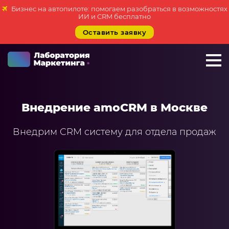
Бизнес на автопилоте: помогаем разобраться в возможностях
ИИ и CRM бесплатно
Оставить заявку
+7 923 788 35 15
г. Москва
Внедрение amoCRM в Москве
Услуги
Внедрим CRM систему для отдела продаж
Внедрение Битрикс24
Внедрение amoCRM
Разработка CRM на заказ
ИИ решения для бизнеса
Маркетинг «под ключ»
Разработка сайтов