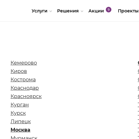
Услуги
Решения
Акции
Проекты
Кемерово
Киров
Кострома
Краснодар
Красноярск
Курган
Курск
Липецк
Москва
Мурманск