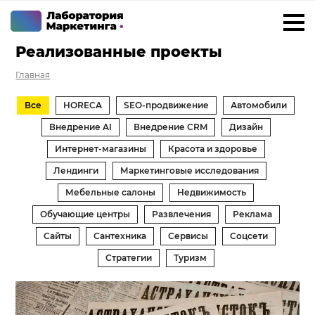
Реализованные проекты
+7 923 788 35 15
г. Москва
Главная
Услуги
Все
HORECA
SEO-продвижение
Автомобили
Внедрение Битрикс24
Внедрение AI
Внедрение CRM
Дизайн
Интернет-магазины
Красота и здоровье
Внедрение amoCRM
Лендинги
Маркетинговые исследования
Разработка CRM на заказ
Мебельные салоны
Недвижимость
ИИ решения для бизнеса
Обучающие центры
Развлечения
Реклама
Маркетинг «под ключ»
Сайты
Сантехника
Сервисы
Соцсети
Разработка сайтов
Стратегии
Туризм
Разработка чат-ботов
Решения