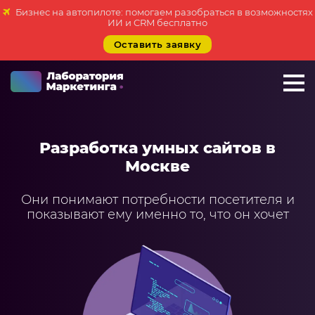
Бизнес на автопилоте: помогаем разобраться в возможностях
ИИ и CRM бесплатно
Оставить заявку
+7 923 788 35 15
г. Москва
Разработка умных сайтов в
Услуги
Москве
Внедрение Битрикс24
Они понимают потребности посетителя и
Внедрение amoCRM
показывают ему именно то, что он хочет
Разработка CRM на заказ
ИИ решения для бизнеса
Маркетинг «под ключ»
Разработка сайтов