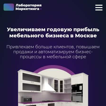
+7 923 788 35 15
г. Москва
Увеличиваем годовую прибыль
Услуги
мебельного бизнеса в Москве
Внедрение Битрикс24
Привлекаем больше клиентов, повышаем
Внедрение amoCRM
продажи и автоматизируем бизнес-
процессы в мебельной сфере
Разработка CRM на заказ
ИИ решения для бизнеса
Маркетинг «под ключ»
Разработка сайтов
Разработка чат-ботов
Решения